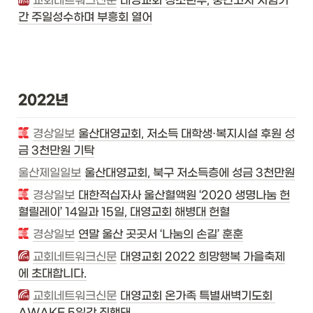
교회네트워크신문
대영교회 청소년부, 중간고사 시험기
간 주일성수하며 부흥회 열어
2022년
경상일보
울산대영교회, 저소득 대학생·복지시설 후원 성
금 3천만원 기탁
울산제일일보
울산대영교회, 북구 저소득층에 성금 3천만원
경상일보
대한적십자사 울산혈액원 ‘2020 생명나눔 헌
혈릴레이’ 14일과 15일, 대영교회 해병대 헌혈
경상일보
연말 울산 곳곳서 ‘나눔의 손길’ 훈훈
교회네트워크신문
대영교회 2022 희망행복 가을축제
에 초대합니다.
교회네트워크신문
대영교회 온가족 특별새벽기도회 
AWAKE 5일간 진행돼