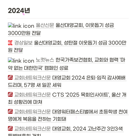
2024년
울산신문
울산대영교회, 이웃돕기 성금 
3000만원 전달
경상일보
울산대영교회, 성탄절 이웃돕기 성금 3000만
원 전달
노컷뉴스
한국가족보건협회, 교회와 협력 '마
약 없는 대한민국' 캠페인 성료
교회네트워크신문
대영교회 2024 은퇴·임직 감사예배 
드리며, 57명 새 일꾼 세워
교회네트워크신문
CTS ‘2025 목회인사이트', 울산 개
최 성황리에 마쳐
교회네트워크신문
대영워터페스티벌에서 초등학생 천여 
명에게 복음을 전하는 기회돼
교회네트워크신문
대영교회, 2024 고난주간 3인3색 